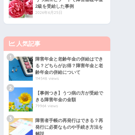
2級を受給した事例
2026年6月25日
人気記事
1
障害年金と老齢年金の併給はでき
る？どちらがお得？障害年金と老
齢年金の併給について
114548 views
2
【事例つき】うつ病の方が受給で
きる障害年金の金額
79964 views
3
障害者手帳の再発行はできる？再
発行に必要なものや手続き方法を
解説