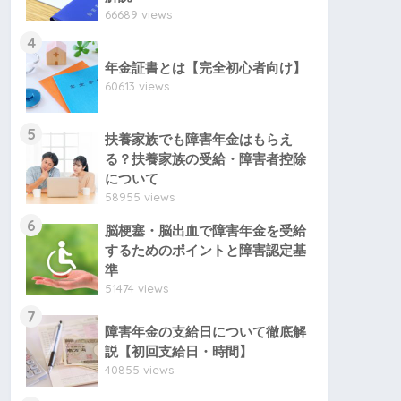
66689 views
4
年金証書とは【完全初心者向け】
60613 views
5
扶養家族でも障害年金はもらえ
る？扶養家族の受給・障害者控除
について
58955 views
6
脳梗塞・脳出血で障害年金を受給
するためのポイントと障害認定基
準
51474 views
7
障害年金の支給日について徹底解
説【初回支給日・時間】
40855 views