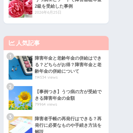
2級を受給した事例
2026年6月25日
人気記事
1
障害年金と老齢年金の併給はでき
る？どちらがお得？障害年金と老
齢年金の併給について
114534 views
2
【事例つき】うつ病の方が受給で
きる障害年金の金額
79964 views
3
障害者手帳の再発行はできる？再
発行に必要なものや手続き方法を
解説