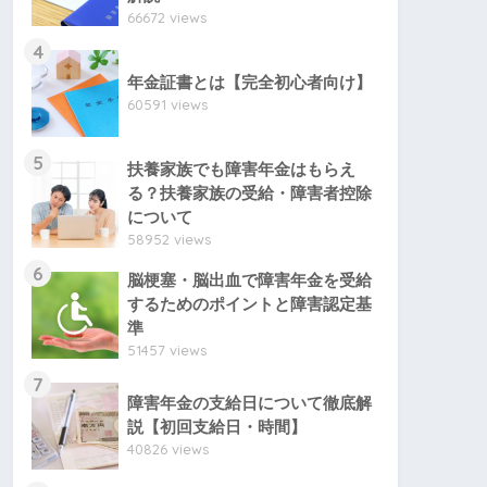
66672 views
4
年金証書とは【完全初心者向け】
60591 views
5
扶養家族でも障害年金はもらえ
る？扶養家族の受給・障害者控除
について
58952 views
6
脳梗塞・脳出血で障害年金を受給
するためのポイントと障害認定基
準
51457 views
7
障害年金の支給日について徹底解
説【初回支給日・時間】
40826 views