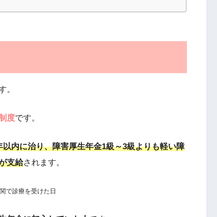
す。
制度
です。
年以内に治り、障害厚生年金1級～3級よりも軽い障
が支給
されます。
関で診療を受けた日