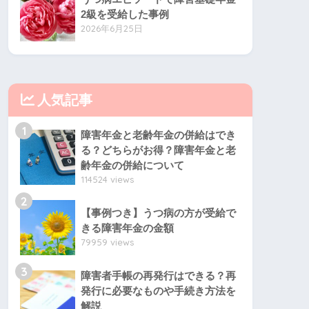
2級を受給した事例
2026年6月25日
人気記事
1
障害年金と老齢年金の併給はでき
る？どちらがお得？障害年金と老
齢年金の併給について
114524 views
2
【事例つき】うつ病の方が受給で
きる障害年金の金額
79959 views
3
障害者手帳の再発行はできる？再
発行に必要なものや手続き方法を
解説