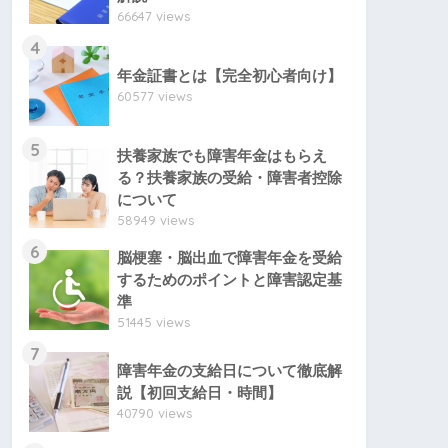
66647 views
4
年金証書とは【完全初心者向け】
60577 views
5
扶養家族でも障害年金はもらえ
る？扶養家族の受給・障害者控除
について
58949 views
6
脳梗塞・脳出血で障害年金を受給
するためのポイントと障害認定基
準
51445 views
7
障害年金の支給日について徹底解
説【初回支給日・時間】
40790 views