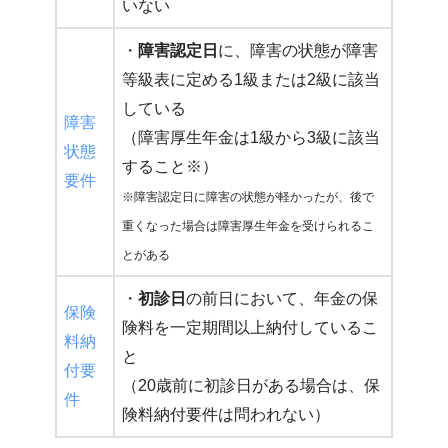
いない
・
障害認定日
に、障害の状態が障害
等級表に定める1級または2級に該当
している
障害
（障害厚生年金は1級から3級に該当
状態
すること※）
要件
※障害認定日に障害の状態が軽かったが、後で
重くなった場合は障害厚生年金を受けられるこ
とがある
・
初診日
の前日において、年金の保
保険
険料を一定期間以上納付しているこ
料納
と
付要
（20歳前に初診日がある場合は、保
件
険料納付要件は問われない）