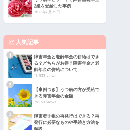
2級を受給した事例
2026年6月25日
人気記事
1
障害年金と老齢年金の併給はでき
る？どちらがお得？障害年金と老
齢年金の併給について
114533 views
2
【事例つき】うつ病の方が受給で
きる障害年金の金額
79960 views
3
障害者手帳の再発行はできる？再
発行に必要なものや手続き方法を
解説