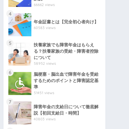
66662 views
4
年金証書とは【完全初心者向け】
60583 views
5
扶養家族でも障害年金はもらえ
る？扶養家族の受給・障害者控除
について
58952 views
6
脳梗塞・脳出血で障害年金を受給
するためのポイントと障害認定基
準
51451 views
7
障害年金の支給日について徹底解
説【初回支給日・時間】
40803 views