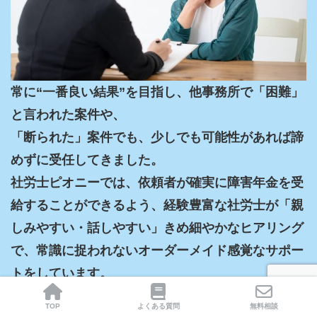
常に“一番良い結果”を目指し、他事務所で「困難」
と言われた案件や、

「断られた」案件でも、少しでも可能性があれば諦
めずに受任してきました。

社労士ピオニーでは、依頼者が確実に障害年金を受
給することができるよう、経験豊富な社労士が「親
しみやすい・話しやすい」きめ細やかなヒアリング
で、常識に捉われないオーダーメイド感覚なサポー
トをしています。
無料相談はこちらから
TOP
よくある質問
無料相談