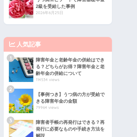
2級を受給した事例
2026年6月25日
人気記事
1
障害年金と老齢年金の併給はでき
る？どちらがお得？障害年金と老
齢年金の併給について
114534 views
2
【事例つき】うつ病の方が受給で
きる障害年金の金額
79964 views
3
障害者手帳の再発行はできる？再
発行に必要なものや手続き方法を
解説