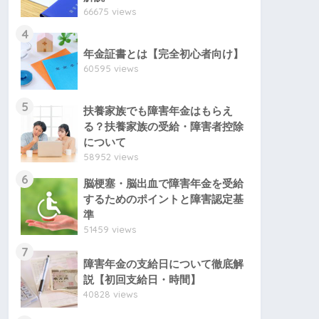
66675 views
4
年金証書とは【完全初心者向け】
60595 views
5
扶養家族でも障害年金はもらえ
る？扶養家族の受給・障害者控除
について
58952 views
6
脳梗塞・脳出血で障害年金を受給
するためのポイントと障害認定基
準
51459 views
7
障害年金の支給日について徹底解
説【初回支給日・時間】
40828 views