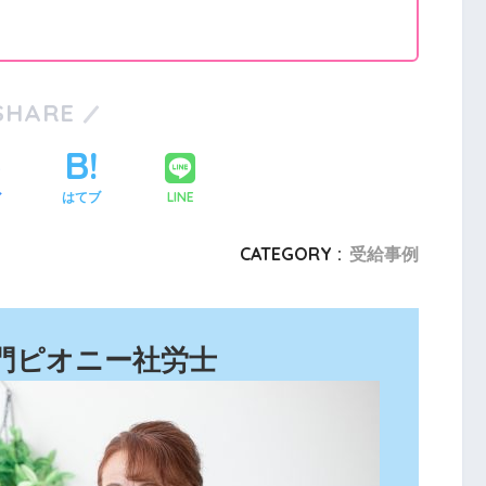
SHARE
LINE
ア
はてブ
CATEGORY :
受給事例
門ピオニー社労士