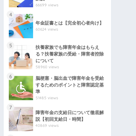
66699 views
4
年金証書とは【完全初心者向け】
60624 views
5
扶養家族でも障害年金はもらえ
る？扶養家族の受給・障害者控除
について
58960 views
6
脳梗塞・脳出血で障害年金を受給
するためのポイントと障害認定基
準
51485 views
7
障害年金の支給日について徹底解
説【初回支給日・時間】
40869 views