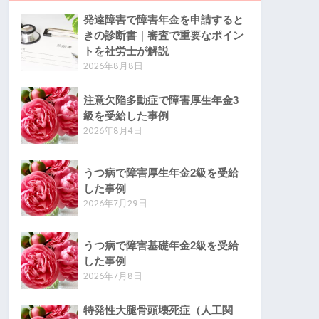
発達障害で障害年金を申請すると
きの診断書｜審査で重要なポイン
トを社労士が解説
2026年8月8日
注意欠陥多動症で障害厚生年金3
級を受給した事例
2026年8月4日
うつ病で障害厚生年金2級を受給
した事例
2026年7月29日
うつ病で障害基礎年金2級を受給
した事例
2026年7月8日
特発性大腿骨頭壊死症（人工関