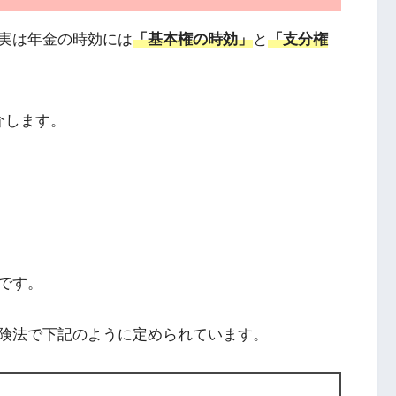
実は年金の時効には
「基本権の時効」
と
「支分権
介します。
です。
険法で下記のように定められています。