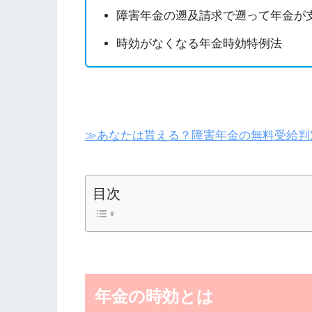
障害年金の遡及請求で遡って年金が
時効がなくなる年金時効特例法
≫あなたは貰える？障害年金の無料受給判
目次
年金の時効とは