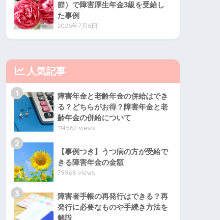
節）で障害厚生年金3級を受給し
た事例
2026年7月6日
人気記事
1
障害年金と老齢年金の併給はでき
る？どちらがお得？障害年金と老
齢年金の併給について
114562 views
2
【事例つき】うつ病の方が受給で
きる障害年金の金額
79968 views
3
障害者手帳の再発行はできる？再
発行に必要なものや手続き方法を
解説