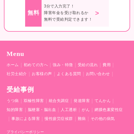
3分で入力完了！
>
無料
障害年金を受け取れるか
無料で受給判定できます！
Menu
｜
｜
｜
｜
｜
ホーム
初めての方へ
強み・特徴
受給の流れ
費用
｜
｜
｜
｜
社労士紹介
お客様の声
よくある質問
お問い合わせ
受給事例
｜
｜
｜
｜
｜
うつ病
双極性障害
統合失調症
発達障害
てんかん
｜
｜
｜
｜
知的障害
脳梗塞・脳出血
人工透析
がん
網膜色素変性症
｜
｜
｜
｜
事故による障害
慢性疲労症候群
難病
その他の病気
プライバシーポリシー