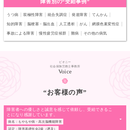
障害別の“受給事例”
｜
｜
｜
｜
｜
うつ病
双極性障害
統合失調症
発達障害
てんかん
｜
｜
｜
｜
｜
知的障害
脳梗塞・脳出血
人工透析
がん
網膜色素変性症
｜
｜
｜
事故による障害
慢性疲労症候群
難病
その他の病気
ピオニー
社会保険労務士事務所
Voice
“お客様の声”
障害者への優しさと誠意を感じて依頼し、受給できるこ
とになり感謝しています。
▼
病名：もやもや病・高次脳機能障害
認定：障害基礎年金2級（遡及）