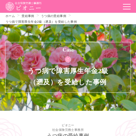
ホーム
受給事例
うつ病の受給事例
うつ病で障害厚生年金2級（遡及）を受給した事例
Case
うつ病で障害厚生年金2級
（遡及）を受給した事例
ピオニー
社会保険労務士事務所
うつ病の受給事例