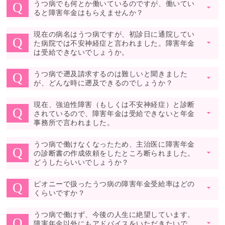
うつ病でも何とか働いているのですが、働いてい
Q
▼
ると障害年金はもらえませんか？
現在の病名はうつ病ですが、初診日に通院してい
Q
た病院では不安神経症と言われました。障害年金
▼
は受給できないでしょうか。
うつ病で遡及請求するのは難しいと聞きました
Q
▼
が、どんな時に遡及できるのでしょうか？
現在、強迫性障害（もしくは不安神経症）と診断
Q
されているので、障害年金は受給できないと年金
▼
事務所で言われました。
うつ病で働けなくなったため、主治医に障害年金
Q
の診断書の作成依頼をしたところ断られました。
▼
どうしたらいいでしょうか？
ピオニーで扱ったうつ病の障害年金受給率はどの
Q
▼
くらいですか？
うつ病で働けず、今後の人生に絶望しています。
Q
障害年金以外にもアドバイスをいただきたいで
▼