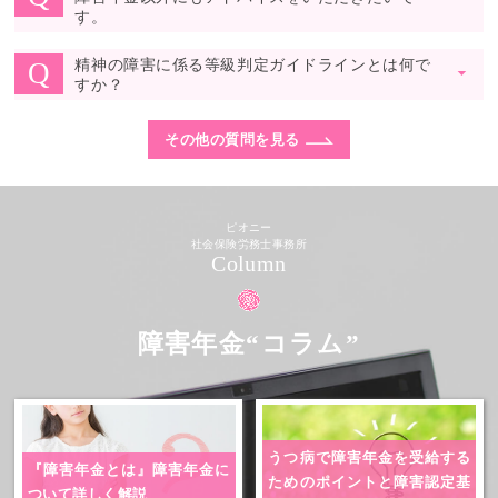
す。
精神の障害に係る等級判定ガイドラインとは何で
Q
▼
すか？
その他の質問を見る
ピオニー
社会保険労務士事務所
Column
障害年金“コラム”
うつ病で障害年金を受給する
『障害年金とは』
障害年金に
ためのポイントと障害認定基
ついて詳しく解説