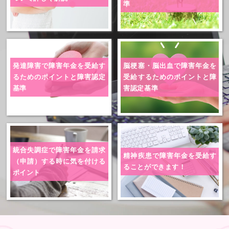
準
発達障害で障害年金を受給す
脳梗塞・脳出血で障害年金を
る
ためのポイントと障害認定
受給
するためのポイントと障
基準
害認定基準
統合失調症で障害年金を請求
精神疾患で障害年金を
受給す
（申請）する時に気を付ける
ることができます！
ポイント