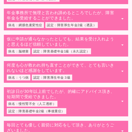
年金事務所で無理と言われ諦めるところでしたが、障害
年金を受給することができました。
▼
病名：網膜色素変性症
認定：障害厚生年金2級（遡及）
仮に申請が通らなかったとしても、結果を受け入れよう
と思えるほど信頼していました。
▼
病名：脳梗塞
認定：障害基礎年金1級（永久認定）
何度も心が救われ持ち直すことができて、とても言いき
れないほど感謝をしています。
▼
病名：うつ病
認定：障害厚生年金３級
初診日が30年以上前でしたが、的確にアドバイス頂き、
短期間で受給できました。
▼
病名：慢性腎不全（人工透析）
認定：障害基礎年金2級（事後重症）
毎回とても優しく親切に対応をして頂き、ありがとうご
ざいました。
▼