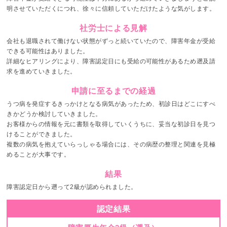
明させていただくにつれ、徐々に信頼していただけたような気がします。
社労士による見解
会社も退職されて働けない状態がずっと続いていたので、障害年金が受給
できる可能性はありました。
詳細なヒアリングにより、障害認定日にも受給の可能性があるため遡及請
求を進めていきました。
申請に至るまでの経過
うつ病を発症するきっかけとなる病気があったため、初診日はどこにすべ
きかどうか検討していきました。
お客様からの情報を元に書類を取得していくうちに、妥当な初診日を見つ
けることができました。
複数の病気を抱えていらっしゃる場合には、その病歴の整理と関連を見極
めることが大事です。
結果
障害認定日から遡って2級が認められました。
認定結果