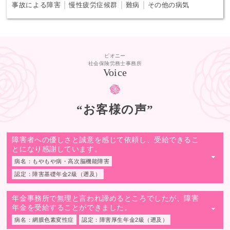
｜
｜
｜
事故による障害
慢性疲労症候群
難病
その他の病気
ピオニー
社会保険労務士事務所
Voice
“お客様の声”
障害者への優しさと誠意を感じて依頼し、受給できるこ
とになり感謝しています。
▼
病名：もやもや病・高次脳機能障害
認定：障害基礎年金2級（遡及）
年金事務所で無理と言われ諦めるところでしたが、障害
年金を受給することができました。
▼
病名：網膜色素変性症
認定：障害厚生年金2級（遡及）