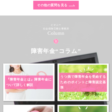
その他の質問を見る
ピオニー
社会保険労務士事務所
Column
障害年金“コラム”
うつ病で障害年金を受給する
『障害年金とは』
障害年金に
ためのポイントと障害認定基
ついて詳しく解説
準