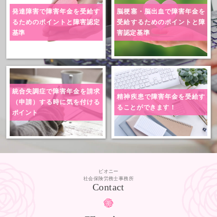
発達障害で障害年金を受給す
脳梗塞・脳出血で障害年金を
る
ためのポイントと障害認定
受給
するためのポイントと障
基準
害認定基準
統合失調症で障害年金を請求
精神疾患で障害年金を
受給す
（申請）する時に気を付ける
ることができます！
ポイント
ピオニー
社会保険労務士事務所
Contact