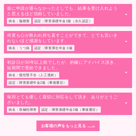
仮に申請が通らなかったとしても、結果を受け入れよう
と思えるほど信頼していました。
▼
病名：脳梗塞
認定：障害基礎年金1級（永久認定）
何度も心が救われ持ち直すことができて、とても言いき
れないほど感謝をしています。
▼
病名：うつ病
認定：障害厚生年金３級
初診日が30年以上前でしたが、的確にアドバイス頂き、
短期間で受給できました。
▼
病名：慢性腎不全（人工透析）
認定：障害基礎年金2級（事後重症）
毎回とても優しく親切に対応をして頂き、ありがとうご
ざいました。
▼
病名：双極性障害
認定：障害基礎年金2級（事後重症）
お客様の声をもっと見る