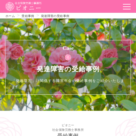
ホーム
受給事例
発達障害の受給事例
Case
発達障害の受給事例
「発達障害」に関係する障害年金の受給事例をご紹介いたしま
す。
ピオニー
社会保険労務士事務所
受給事例