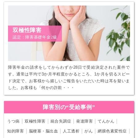
双極性障害
認定：障害基礎年金2級
障害年金の請求をしてからわずか28日で受給決定された案件で
す。通常は平均で3か月半程度かかるところ、1か月を切るスピー
ド決定で、お客様から嬉しいご報告をいただいた時は耳を疑いま
した。お客様も「何かの詐欺・・・
障害別の“受給事例”
｜
｜
｜
｜
｜
うつ病
双極性障害
統合失調症
発達障害
てんかん
｜
｜
｜
｜
｜
知的障害
脳梗塞・脳出血
人工透析
がん
網膜色素変性症