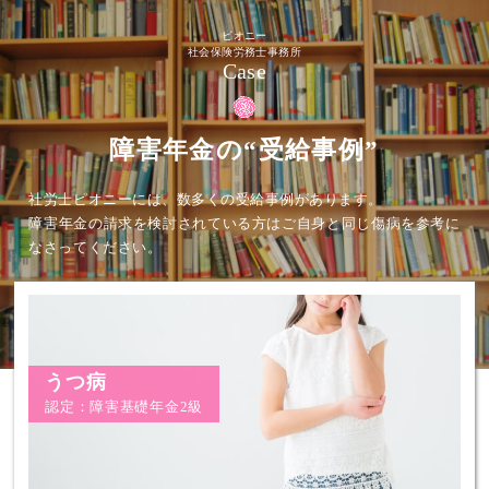
ピオニー
社会保険労務士事務所
Case
障害年金の“受給事例”
社労士ピオニーには、数多くの受給事例があります。
障害年金の請求を検討されている方はご自身と同じ傷病を参考に
なさってください。
うつ病
認定：障害基礎年金2級