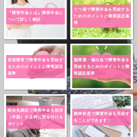
うつ病で障害年金を受給する
『障害年金とは』
障害年金に
ためのポイントと障害認定基
ついて詳しく解説
準
発達障害で障害年金を受給す
脳梗塞・脳出血で障害年金を
る
ためのポイントと障害認定
受給
するためのポイントと障
基準
害認定基準
統合失調症で障害年金を請求
精神疾患で障害年金を
受給す
（申請）する時に気を付ける
ることができます！
ポイント