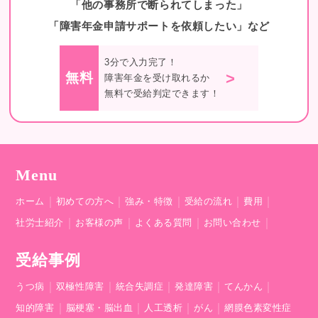
「他の事務所で断られてしまった」
「障害年金申請サポートを依頼したい」など
3分で入力完了！
>
無料
障害年金を受け取れるか
無料で受給判定できます！
Menu
｜
｜
｜
｜
｜
ホーム
初めての方へ
強み・特徴
受給の流れ
費用
｜
｜
｜
｜
社労士紹介
お客様の声
よくある質問
お問い合わせ
受給事例
｜
｜
｜
｜
｜
うつ病
双極性障害
統合失調症
発達障害
てんかん
｜
｜
｜
｜
知的障害
脳梗塞・脳出血
人工透析
がん
網膜色素変性症