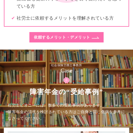
ている方
✔
社労士に依頼するメリットを理解されている方
依頼するメリット・デメリット
ピオニー
社会保険労務士事務所
Case
障害年金の“受給事例”
社労士ピオニーには、数多くの受給事例があります。
障害年金の請求を検討されている方はご自身と同じ傷病を参考に
なさってください。