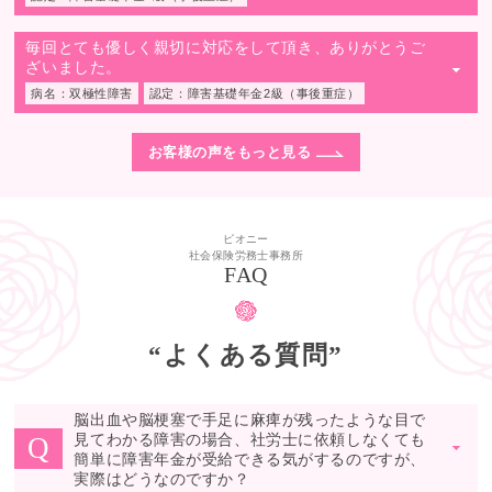
毎回とても優しく親切に対応をして頂き、ありがとうご
ざいました。
▼
病名：双極性障害
認定：障害基礎年金2級（事後重症）
お客様の声をもっと見る
ピオニー
社会保険労務士事務所
FAQ
“よくある質問”
脳出血や脳梗塞で手足に麻痺が残ったような目で
見てわかる障害の場合、社労士に依頼しなくても
Q
▼
簡単に障害年金が受給できる気がするのですが、
実際はどうなのですか？