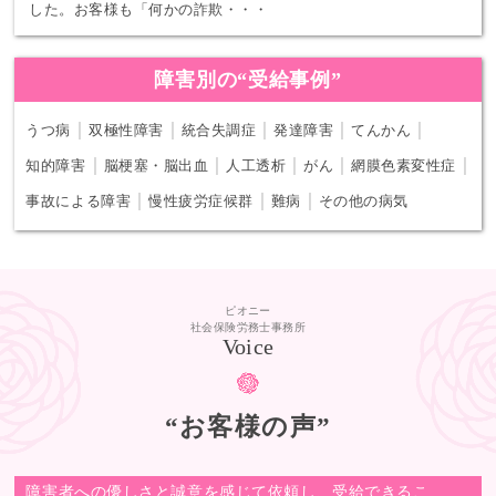
した。お客様も「何かの詐欺・・・
障害別の“受給事例”
｜
｜
｜
｜
｜
うつ病
双極性障害
統合失調症
発達障害
てんかん
｜
｜
｜
｜
｜
知的障害
脳梗塞・脳出血
人工透析
がん
網膜色素変性症
｜
｜
｜
事故による障害
慢性疲労症候群
難病
その他の病気
ピオニー
社会保険労務士事務所
Voice
“お客様の声”
障害者への優しさと誠意を感じて依頼し、受給できるこ