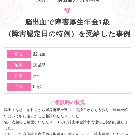
脳出血で障害厚生年金1級
（障害認定日の特例）を受給した事例
病名
脳出血
地域
茨城県
性別
男性
年齢
50代
ご相談時の状況
脳出血を起こされてから半身麻痺が残り、初診日からもう少しで半年が経
つという頃に遠方からご相談いただきました。
強い依頼のご希望をいただき、すぐに障害年金請求代理のご契約に至りま
した。
また、まだ身体障害者手帳を取得する前であること、障害年金についてあ