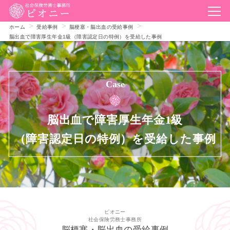
ホーム
受給事例
脳梗塞・脳出血の受給事例
脳出血で障害厚生年金1級（障害認定日の特例）を受給した事例
Case
脳出血で障害厚生年金1級
（障害認定日の特例）を受給した事例
ピオニー
社会保険労務士事務所
脳梗塞・脳出血の受給事例