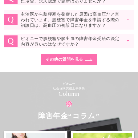
た場合、永久認定で更新はありませんか？
主治医から脳梗塞を発症した原因は高血圧だと言
Q
われています。脳梗塞で障害年金を申請する際の
▼
初診日は、高血圧の初診日になりますか？
ピオニーで脳梗塞や脳出血の障害年金受給の決定
Q
▼
内容が良いのはなぜですか？
その他の質問を見る
ピオニー
社会保険労務士事務所
Column
障害年金“コラム”