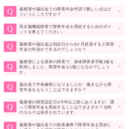
脳梗塞や脳出血での障害年金申請で難しい点はど
Q
▼
ういうところですか？
高次脳機能障害で障害年金を受給するためのポイ
Q
▼
ントを教えてください。
脳梗塞や脳出血は初診日から6か月経過すると障害
Q
▼
年金の申請ができるのでしょうか？
脳梗塞による肢体の障害で、身体障害者手帳1級を
Q
取得しました。障害年金も1級になるのでしょう
▼
か。
脳出血で半身麻痺になりましたが、働きながら障
Q
▼
害年金をもらうことはできますか？
脳梗塞の障害認定日が5年以上前にありますが、遡
Q
って障害年金を受給することはできますか？当時
▼
のカルテは保存されています。
脳梗塞や脳出血での肢体麻痺で障害年金を受給し
Q
▼