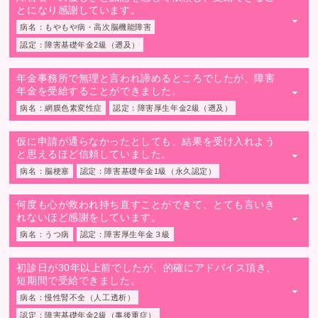
とになり感謝しています。
▼
病名：もやもや病・高次脳機能障害
認定：障害基礎年金2級（遡及）
年金事務所で無理と言われ諦めるところでしたが、障害
年金を受給することができました。
▼
病名：網膜色素変性症
認定：障害厚生年金2級（遡及）
仮に申請が通らなかったとしても、結果を受け入れよう
と思えるほど信頼していました。
▼
病名：脳梗塞
認定：障害基礎年金1級（永久認定）
何度も心が救われ持ち直すことができて、とても言いき
れないほど感謝をしています。
▼
病名：うつ病
認定：障害厚生年金３級
初診日が30年以上前でしたが、的確にアドバイス頂き、
短期間で受給できました。
▼
病名：慢性腎不全（人工透析）
認定：障害基礎年金2級（事後重症）