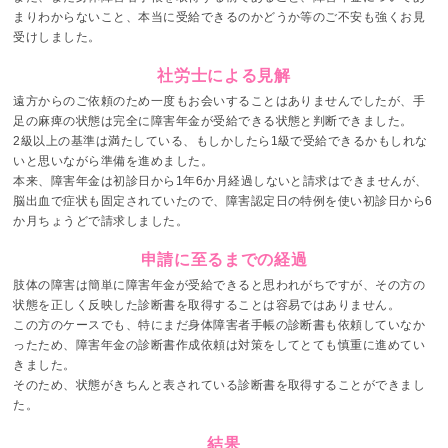
まりわからないこと、本当に受給できるのかどうか等のご不安も強くお見
受けしました。
社労士による見解
遠方からのご依頼のため一度もお会いすることはありませんでしたが、手
足の麻痺の状態は完全に障害年金が受給できる状態と判断できました。
2級以上の基準は満たしている、もしかしたら1級で受給できるかもしれな
いと思いながら準備を進めました。
本来、障害年金は初診日から1年6か月経過しないと請求はできませんが、
脳出血で症状も固定されていたので、障害認定日の特例を使い初診日から6
か月ちょうどで請求しました。
申請に至るまでの経過
肢体の障害は簡単に障害年金が受給できると思われがちですが、その方の
状態を正しく反映した診断書を取得することは容易ではありません。
この方のケースでも、特にまだ身体障害者手帳の診断書も依頼していなか
ったため、障害年金の診断書作成依頼は対策をしてとても慎重に進めてい
きました。
そのため、状態がきちんと表されている診断書を取得することができまし
た。
結果